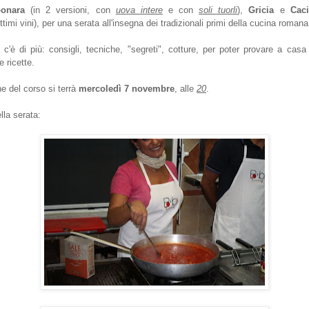
bonara
(in 2 versioni, con
uova intere
e con
soli tuorli
),
Gricia
e
Cac
mi vini), per una serata all'insegna dei tradizionali primi della cucina romana
 c'è di più: consigli, tecniche, "segreti", cotture, per poter provare a casa 
 ricette.
e del corso si terrà
mercoledì 7 novembre
, alle
20
.
lla serata: