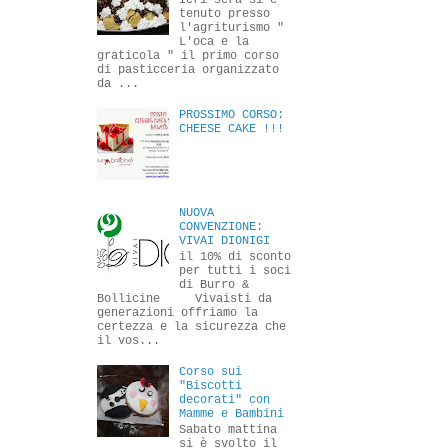
Ieri sera si è
tenuto presso
l'agriturismo "
L'oca e la
graticola " il primo corso
di pasticceria organizzato
da ...
PROSSIMO CORSO:
CHEESE CAKE !!!
NUOVA
CONVENZIONE:
VIVAI DIONIGI
il 10% di sconto
per tutti i soci
di Burro &
Bollicine Vivaisti da
generazioni offriamo la
certezza e la sicurezza che
il vos...
Corso sui
"Biscotti
decorati" con
Mamme e Bambini
Sabato mattina
si è svolto il