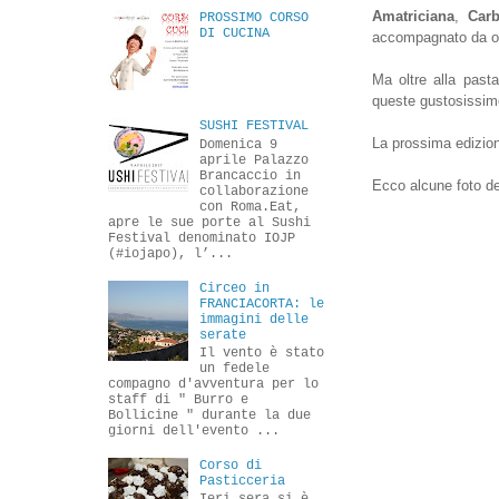
Amatriciana
,
Car
PROSSIMO CORSO
DI CUCINA
accompagnato da otti
Ma oltre alla pasta
queste gustosissime
SUSHI FESTIVAL
La prossima edizion
Domenica 9
aprile Palazzo
Brancaccio in
Ecco alcune foto de
collaborazione
con Roma.Eat,
apre le sue porte al Sushi
Festival denominato IOJP
(#iojapo), l’...
Circeo in
FRANCIACORTA: le
immagini delle
serate
Il vento è stato
un fedele
compagno d'avventura per lo
staff di " Burro e
Bollicine " durante la due
giorni dell'evento ...
Corso di
Pasticceria