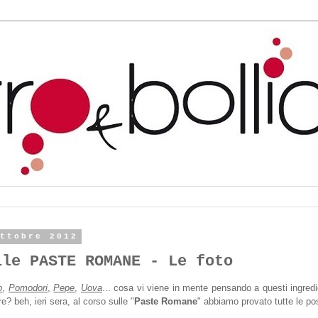
ottobre 2012
lle PASTE ROMANE - Le foto
o
,
Pomodori
,
Pepe
,
Uova
... cosa vi viene in mente pensando a questi ingredi
e? beh, ieri sera, al corso sulle "
Paste Romane
" abbiamo provato tutte le po